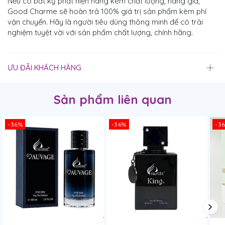
Nếu có bất kỳ phát hiện hàng kém chất lượng, hàng giả,
Good Charme sẽ hoàn trả 100% giá trị sản phẩm kèm phí
vận chuyển. Hãy là người tiêu dùng thông minh để có trải
nghiệm tuyệt vời với sản phẩm chất lượng, chính hãng.
ƯU ĐÃI KHÁCH HÀNG
Sản phẩm liên quan
-36%
-36%
-3