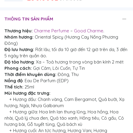
THÔNG TIN SẢN PHẨM
Thương hiệu:
Charme Perfume
–
Good Charme
.
Nhóm hương:
Oriental Spicy (Hương Cay Nồng Phương
Đông)
Độ lưu hương:
Rất lâu, tối đa 10 giờ đến 12 giờ trên da, 3 đến
5 ngày trên quần áo.
Độ tỏa hương
: Xa – Toả hương trong vòng bán kính 2 mét
Phong cách:
Gợi Cảm, Lôi Cuốn, Tự Tin
Thời điểm khuyên dùng:
Đông, Thu
Nồng độ
: Eau De Parfum (EDP)
Thể tích:
25ml
Mùi hương đặc trưng:
+ Hương đầu: Chanh vàng, Cam Bergamot, Quả bưởi, Xạ
hương, Ngải, Nhựa Galbanum
+ Hương giữa: Hoa linh lan thung lũng, Hoa hồng, Hoa
nhài, Quả lý chua đen, Quả táo xanh, Hồng tiêu, Cỏ gấu, Cỏ
hương bài, Gỗ tuyết tùng, Quả bách xù
+ Hương cuối: An tức hương, Hương Vani, Hương