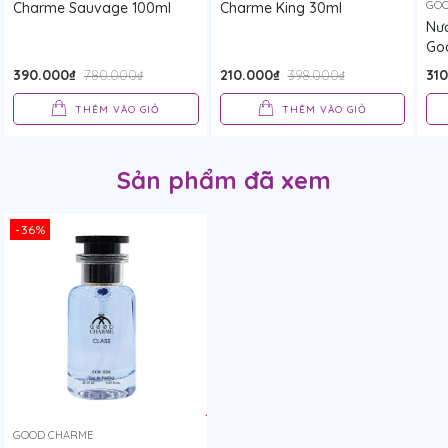
GOO
Charme Sauvage 100ml
Charme King 30ml
Nư
Go
390.000₫
210.000₫
31
780.000₫
398.000₫
THÊM VÀO GIỎ
THÊM VÀO GIỎ
Sản phẩm đã xem
-36%
GOOD CHARME