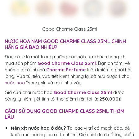
Good Charme Class 25ml
NƯỚC HOA NAM GOOD CHARME CLASS 25ML CHÍNH
HÃNG GIÁ BAO NHIÊU?
Đây có lẻ là một trong những câu hỏi của khách hàng khi
mua sản phẩm
Good Charme Class 25ml
. Bạn an tâm, về
phần giá cả thì nhà
Charme Perfume
luôn khiến ta phải hài
lòng. Vừa túi tiền, vừa tiết kiệm nhưng lại sở hữu được 1 chai
nước hoa
“sang, xịn và mịn” như vậy.
Giá của chai nước hoa
Good Charme Class 25ml
được
công ty niêm yết tính tới thời điểm hiện tại là:
250.000₫
CÁCH SỬ DỤNG
GOOD CHARME CLASS 25ML
THƠM
LÂU
Nên xịt nước hoa ở đâu?
Tại các vị trí có mạch đập, dễ
khiến mùi hương lan ra tự nhiên. Điển hình là ở cổ tay, phần