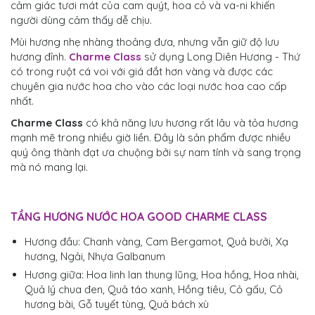
cảm giác tươi mát của cam quýt, hoa cỏ và va-ni khiến
người dùng cảm thấy dễ chịu.
Mùi hương nhẹ nhàng thoảng đưa, nhưng vẫn giữ độ lưu
hương đỉnh.
Charme Class
sử dụng Long Diên Hương - Thứ
có trong ruột cá voi với giá đắt hơn vàng và được các
chuyên gia nước hoa cho vào các loại nước hoa cao cấp
nhất.
Charme Class
có khả năng lưu hương rất lâu và tỏa hương
mạnh mẽ trong nhiều giờ liền. Đây là sản phẩm được nhiều
quý ông thành đạt ưa chuộng bởi sự nam tính và sang trọng
mà nó mang lại.
TẦNG HƯƠNG NƯỚC HOA GOOD CHARME CLASS
Hương đầu: Chanh vàng, Cam Bergamot, Quả bưởi, Xạ
hương, Ngải, Nhựa Galbanum
Hương giữa: Hoa linh lan thung lũng, Hoa hồng, Hoa nhài,
Quả lý chua đen, Quả táo xanh, Hồng tiêu, Cỏ gấu, Cỏ
hương bài, Gỗ tuyết tùng, Quả bách xù