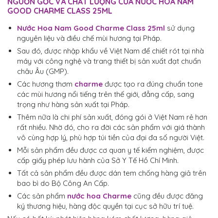
NGUỒN GỐC VÀ CHẤT LƯỢNG CỦA NƯỚC HOA NAM
GOOD CHARME CLASS 25ML
Nước Hoa Nam Good Charme Class 25ml
sử dụng
nguyên liệu và điều chế mùi hương tại Pháp.
Sau đó, được nhập khẩu về Việt Nam để chiết rót tại nhà
máy với công nghệ và trang thiết bị sản xuất đạt chuẩn
châu Âu (GMP).
Các hương thơm
charme
được tạo ra đúng chuẩn tone
các mùi hương nổi tiếng trên thế giới, đẳng cấp, sang
trọng như hàng sản xuất tại Pháp.
Thêm nữa là chi phí sản xuất, đóng gói ở Việt Nam rẻ hơn
rất nhiều. Nhờ đó, cho ra đời các sản phẩm với giá thành
vô cùng hợp lý, phù hợp túi tiền của đại đa số người Việt.
Mỗi sản phẩm đều được cơ quan y tế kiểm nghiệm, được
cấp giấy phép lưu hành của Sở Y Tế Hồ Chí Minh.
Tất cả sản phẩm đều được dán tem chống hàng giả trên
bao bì do Bộ Công An Cấp.
Các sản phẩm
nước hoa Charme
cũng đều được đăng
ký thương hiệu, hàng độc quyền tại cục sở hữu trí tuệ.