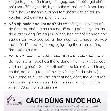
khuỷu tay phía bên trong, sau gáy, sau tai, đầu gối phần
phía sau. Bên cạnh đó, bạn có thể xịt một chút ở sau lưng,
ngực, hay xịt thoảng qua mái tóc (hoặc xức lên tay rồi
xoa lên tóc) để thêm phần thu hút.
Nên xịt nước hoa khi nào?
Khi cơ thể sạch sẽ và có đủ
độ ẩm. Các phần tử mùi hương dễ dàng bám chặt lên làn
da được dưỡng ẩm đầy đủ. Vì thế, bạn có thể xịt nước hoa
sau khi tắm vào buổi sáng. Nếu muốn dùng nước hoa vào
một thời điểm bất kỳ trong ngày, hãy thoa kem dưỡng
ẩm trước khi xức.
Cách xức nước hoa để hương thơm lâu như thế nào?
Bạn cầm chai nước hoa thẳng đứng, nhấn nút xịt vào các
vị trí mong muốn. Sau khi xịt nước hoa lên một vị trí trong
cơ thể, bạn dùng tay chấm nhẹ, vỗ nhẹ lên da. Như vậy,
mùi hương sẽ quyện vào da chặt hơn, đồng thời giữ được
mùi hương gốc của sản phẩm. Tránh xoa mạnh có thể
khiến hương thơm bị biến mùi.