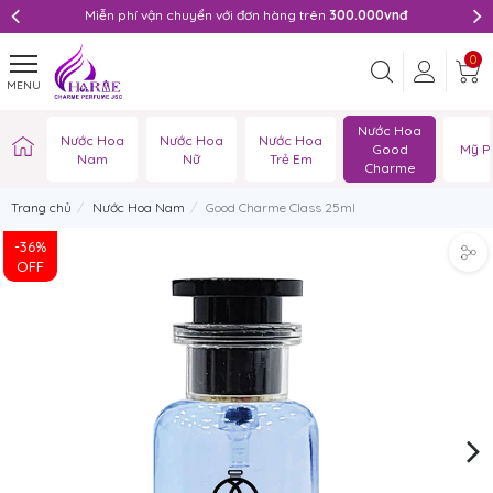
Miễn phí vận chuyển với đơn hàng trên
300.000vnđ
0
MENU
Nước Hoa
Nước Hoa
Nước Hoa
Nước Hoa
Good
Mỹ P
Nam
Nữ
Trẻ Em
Charme
Trang chủ
Nước Hoa Nam
Good Charme Class 25ml
-36%
OFF