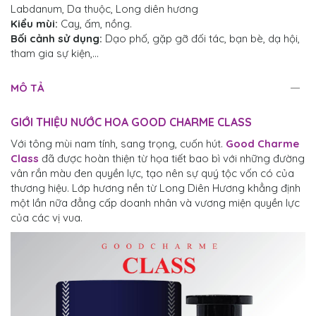
Labdanum, Da thuộc, Long diên hương
Kiểu mùi:
Cay, ấm, nồng.
Bối cảnh sử dụng:
Dạo phố, gặp gỡ đối tác, bạn bè, dạ hội,
tham gia sự kiện,...
MÔ TẢ
GIỚI THIỆU NƯỚC HOA GOOD CHARME CLASS
Với tông mùi nam tính, sang trọng, cuốn hút.
Good Charme
Class
đã được hoàn thiện từ họa tiết bao bì với những đường
vân rắn màu đen quyền lực, tạo nên sự quý tộc vốn có của
thương hiệu. Lớp hương nền từ Long Diên Hương khẳng định
một lần nữa đẳng cấp doanh nhân và vương miện quyền lực
của các vị vua.