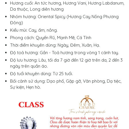
Hương cuối: An tức hương, Hương Vani, Hương Labdanum,
Da thuộc, Long diên hương
Nhóm hương: Oriental Spicy (Hương Cay Nồng Phương
Đông)
Kiểu mùi: Cay, ấm, nồng.
Phong cách:
Quyến Rũ, Mạnh Mẽ, Cá Tính
Thời điểm khuyên dùng: Ngày, Đêm, Xuân, Hạ.
Độ toả hương: Gần - Toả hương trong vòng 1 cánh tay.
Độ lưu hương: Lâu, tối đa 7 giờ đến 12 giờ trên da, 2 đến 3
ngày trên quần áo.
Độ tuổi khuyên dùng: Từ 25 tuổi.
Bối cảnh sử dụng: Dạo phố, Gặp gỡ, Văn phòng, Dạ tiệc,
Sự kiện, Hẹn hò.