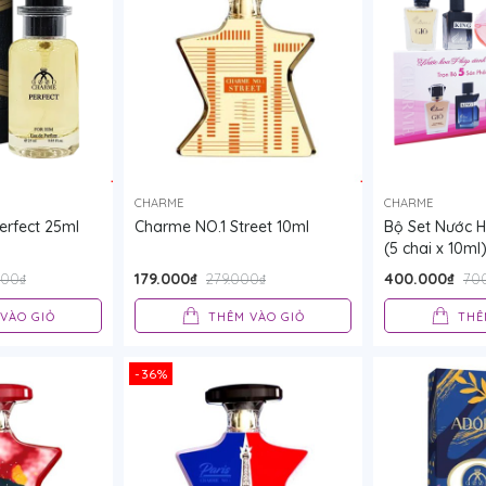
CHARME
CHARME
rfect 25ml
Charme NO.1 Street 10ml
Bộ Set Nước 
(5 chai x 10ml
179.000₫
400.000₫
000₫
279.000₫
70
VÀO GIỎ
THÊM VÀO GIỎ
THÊ
-36%