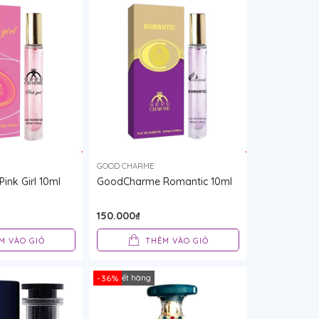
GOOD CHARME
nk Girl 10ml
GoodCharme Romantic 10ml
150.000₫
M VÀO GIỎ
THÊM VÀO GIỎ
Tạm hết hàng
-36%