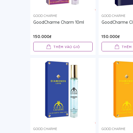
GOOD CHARME
GOOD CHARME
GoodCharme Charm 10ml
GoodCharme Cl
150.000₫
150.000₫
THÊM VÀO GIỎ
THÊM 
GOOD CHARME
GOOD CHARME