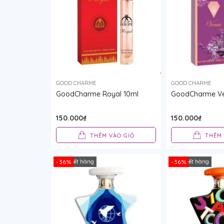
GOOD CHARME
GOOD CHARME
GoodCharme Royal 10ml
GoodCharme Ve
150.000₫
150.000₫
THÊM VÀO GIỎ
THÊM 
Tạm hết hàng
-36%
Tạm hết hàng
-36%