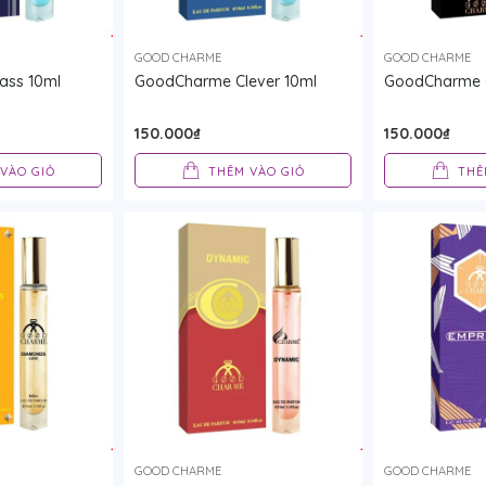
GOOD CHARME
GOOD CHARME
ass 10ml
GoodCharme Clever 10ml
GoodCharme 
150.000₫
150.000₫
VÀO GIỎ
THÊM VÀO GIỎ
THÊ
GOOD CHARME
GOOD CHARME