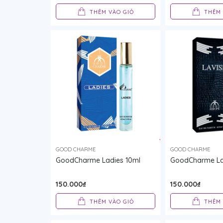
THÊM VÀO GIỎ
THÊM 
GOOD CHARME
GOOD CHARME
GoodCharme Ladies 10ml
GoodCharme La
150.000₫
150.000₫
THÊM VÀO GIỎ
THÊM 