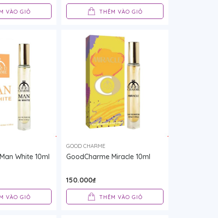
M VÀO GIỎ
THÊM VÀO GIỎ
GOOD CHARME
Man White 10ml
GoodCharme Miracle 10ml
150.000₫
M VÀO GIỎ
THÊM VÀO GIỎ