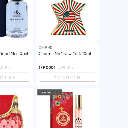
CHARME
Good Men Xanh
Charme No.1 New York 10ml
179.000₫
.000₫
279.000₫
ẾT HÀNG
TẠM HẾT HÀNG
Tạm hết hàng