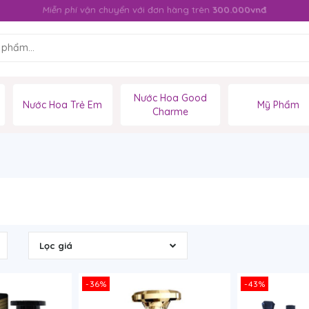
Miễn phí vận chuyển với đơn hàng trên
300.000vnđ
Nước Hoa Good
Nước Hoa Trẻ Em
Mỹ Phẩm
Charme
Lọc giá
-36%
-43%