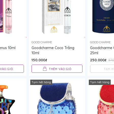
GOOD CHARME
GOOD CHARME
nus 10ml
Goodcharme Coco Trắng
Goodcharme 
10ml
25ml
150.000₫
250.000₫
370
VÀO GIỎ
THÊM VÀO GIỎ
TẠM H
Tạm hết hàng
Tạm hết hàng