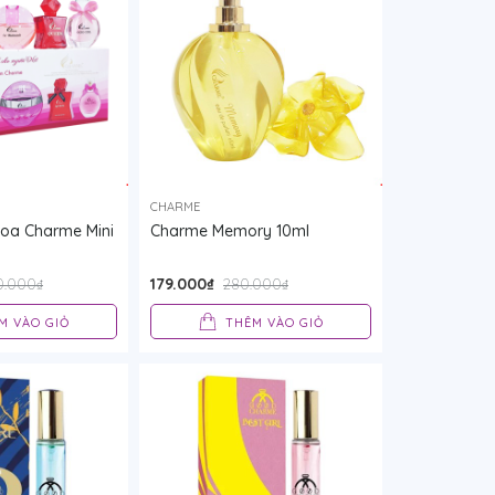
CHARME
Hoa Charme Mini
Charme Memory 10ml
)
179.000₫
0.000₫
280.000₫
M VÀO GIỎ
THÊM VÀO GIỎ