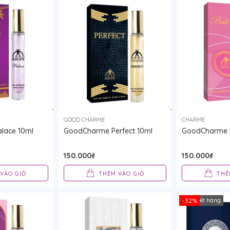
GOOD CHARME
CHARME
lace 10ml
GoodCharme Perfect 10ml
GoodCharme Pi
150.000₫
150.000₫
VÀO GIỎ
THÊM VÀO GIỎ
THÊ
Tạm hết hàng
-32%