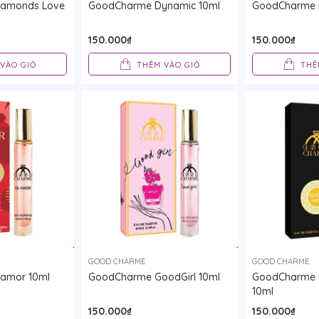
iamonds Love
GoodCharme Dynamic 10ml
GoodCharme 
150.000₫
150.000₫
VÀO GIỎ
THÊM VÀO GIỎ
THÊ
GOOD CHARME
GOOD CHARME
amor 10ml
GoodCharme GoodGirl 10ml
GoodCharme 
10ml
150.000₫
150.000₫