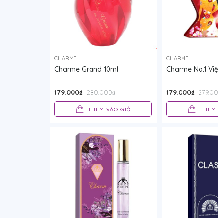
CHARME
CHARME
Charme Grand 10ml
Charme No.1 Vi
179.000₫
179.000₫
280.000₫
279.0
THÊM VÀO GIỎ
THÊM 