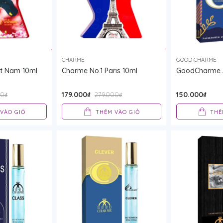
CHARME
GOOD CHARME
ệt Nam 10ml
Charme No.1 Paris 10ml
GoodCharme 
179.000₫
150.000₫
00₫
279.000₫
VÀO GIỎ
THÊM VÀO GIỎ
THÊ