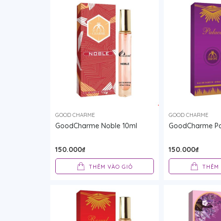
GOOD CHARME
GOOD CHARME
GoodCharme Noble 10ml
GoodCharme Pa
150.000₫
150.000₫
THÊM VÀO GIỎ
THÊM 