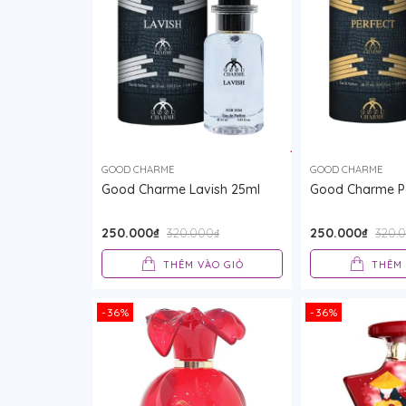
GOOD CHARME
GOOD CHARME
Good Charme Lavish 25ml
Good Charme Pe
250.000₫
250.000₫
320.000₫
320.
THÊM VÀO GIỎ
THÊM 
-36%
-36%