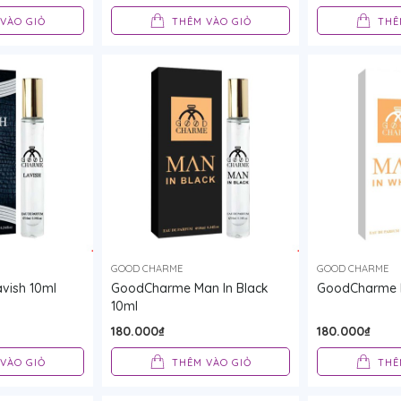
VÀO GIỎ
THÊM VÀO GIỎ
THÊ
GOOD CHARME
GOOD CHARME
vish 10ml
GoodCharme Man In Black
GoodCharme 
10ml
180.000₫
180.000₫
VÀO GIỎ
THÊM VÀO GIỎ
THÊ