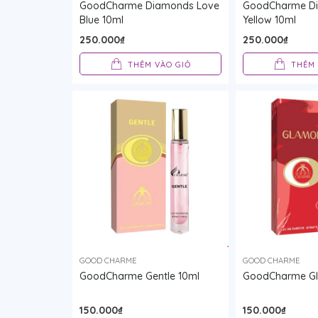
GoodCharme Diamonds Love
GoodCharme D
Blue 10ml
Yellow 10ml
250.000₫
250.000₫
THÊM VÀO GIỎ
THÊM 
GOOD CHARME
GOOD CHARME
GoodCharme Gentle 10ml
GoodCharme Gl
150.000₫
150.000₫