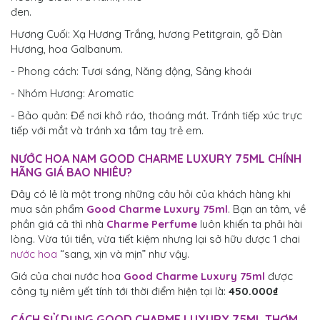
đen.
Hương Cuối: Xạ Hương Trắng, hương Petitgrain, gỗ Đàn
Hương, hoa Galbanum.
- Phong cách: Tươi sáng, Năng động, Sảng khoái
- Nhóm Hương: Aromatic
- Bảo quản: Để nơi khô ráo, thoáng mát. Tránh tiếp xúc trực
tiếp với mắt và tránh xa tầm tay trẻ em.
NƯỚC HOA NAM GOOD CHARME LUXURY 75ML CHÍNH
HÃNG GIÁ BAO NHIÊU?
Đây có lẻ là một trong những câu hỏi của khách hàng khi
mua sản phẩm
Good Charme Luxury 75ml
. Bạn an tâm, về
phần giá cả thì nhà
Charme Perfume
luôn khiến ta phải hài
lòng. Vừa túi tiền, vừa tiết kiệm nhưng lại sở hữu được 1 chai
nước hoa
“sang, xịn và mịn” như vậy.
Giá của chai nước hoa
Good Charme Luxury 75ml
được
công ty niêm yết tính tới thời điểm hiện tại là:
450.000₫
CÁCH SỬ DỤNG
GOOD CHARME LUXURY 75ML
THƠM