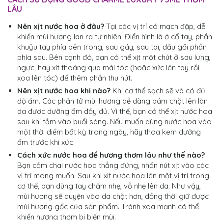
LÂU
Nên xịt nước hoa ở đâu?
Tại các vị trí có mạch đập, dễ
khiến mùi hương lan ra tự nhiên. Điển hình là ở cổ tay, phần
khuỷu tay phía bên trong, sau gáy, sau tai, đầu gối phần
phía sau. Bên cạnh đó, bạn có thể xịt một chút ở sau lưng,
ngực, hay xịt thoảng qua mái tóc (hoặc xức lên tay rồi
xoa lên tóc) để thêm phần thu hút.
Nên xịt nước hoa khi nào?
Khi cơ thể sạch sẽ và có đủ
độ ẩm. Các phần tử mùi hương dễ dàng bám chặt lên làn
da được dưỡng ẩm đầy đủ. Vì thế, bạn có thể xịt nước hoa
sau khi tắm vào buổi sáng. Nếu muốn dùng nước hoa vào
một thời điểm bất kỳ trong ngày, hãy thoa kem dưỡng
ẩm trước khi xức.
Cách xức nước hoa để hương thơm lâu như thế nào?
Bạn cầm chai nước hoa thẳng đứng, nhấn nút xịt vào các
vị trí mong muốn. Sau khi xịt nước hoa lên một vị trí trong
cơ thể, bạn dùng tay chấm nhẹ, vỗ nhẹ lên da. Như vậy,
mùi hương sẽ quyện vào da chặt hơn, đồng thời giữ được
mùi hương gốc của sản phẩm. Tránh xoa mạnh có thể
khiến hương thơm bị biến mùi.