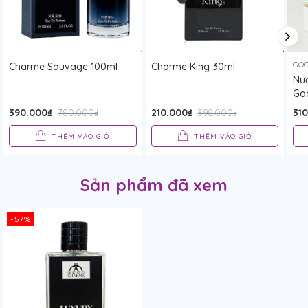
GOO
Charme Sauvage 100ml
Charme King 30ml
Nư
Go
390.000₫
210.000₫
31
780.000₫
398.000₫
THÊM VÀO GIỎ
THÊM VÀO GIỎ
Sản phẩm đã xem
-57%