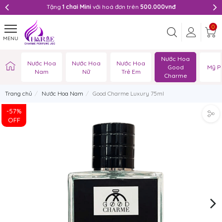
Tặng
1 chai Mini
với hoá đơn trên
500.000vnđ
0
MENU
Nước Hoa
Nước Hoa
Nước Hoa
Nước Hoa
Good
Mỹ P
Nam
Nữ
Trẻ Em
Charme
Trang chủ
Nước Hoa Nam
Good Charme Luxury 75ml
-57%
OFF