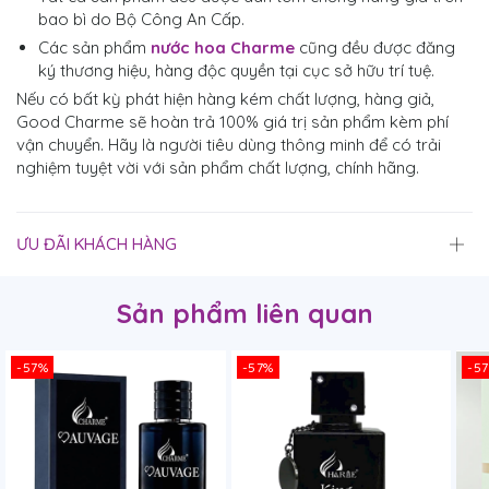
bao bì do Bộ Công An Cấp.
Các sản phẩm
nước hoa Charme
cũng đều được đăng
ký thương hiệu, hàng độc quyền tại cục sở hữu trí tuệ.
Nếu có bất kỳ phát hiện hàng kém chất lượng, hàng giả,
Good Charme sẽ hoàn trả 100% giá trị sản phẩm kèm phí
vận chuyển. Hãy là người tiêu dùng thông minh để có trải
nghiệm tuyệt vời với sản phẩm chất lượng, chính hãng.
ƯU ĐÃI KHÁCH HÀNG
Sản phẩm liên quan
-57%
-57%
-5