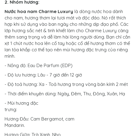
2. Nhóm hương:
Nước hoa nam Charme Luxury
là dòng nước hoa dành
cho nam, hương thơm lại tươi mát và độc đáo. Nó rất thích
hợp khi sử dụng vào ban ngày cho những dịp đạo phố. Các
lớp hương sắc nét & tinh khiết làm cho Charme Luxury càng
thêm sang trọng và dễ làm hài lòng người dùng. Bạn chỉ cần
xịt 1 chút nước hoa lên cổ tay hoặc cổ để hương thơm có thể
lan tỏa khắp cơ thể tạo nên mùi hương đặc trưng của riêng
mình.
- Nồng độ: Eau De Parfum (EDP)
- Độ lưu hương: Lâu - 7 giờ đến 12 giờ
- Độ toả hương: Xa - Toả hương trong vòng bán kính 2 mét
- Thời điểm khuyên dùng: Ngày, Đêm, Thu, Đông, Xuân, Hạ
- Mùi hương đặc
trưng:
Hương Đầu: Cam Bergamot, cam
Mandarin.
Hương Giữa: Trà Xanh, Nho