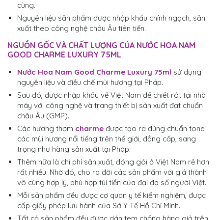
cùng.
Nguyên liệu sản phẩm được nhập khẩu chính ngạch, sản
xuất theo công nghệ châu Âu tiên tiến.
NGUỒN GỐC VÀ CHẤT LƯỢNG CỦA NƯỚC HOA NAM
GOOD CHARME LUXURY 75ML
Nước Hoa Nam Good Charme Luxury 75ml
sử dụng
nguyên liệu và điều chế mùi hương tại Pháp.
Sau đó, được nhập khẩu về Việt Nam để chiết rót tại nhà
máy với công nghệ và trang thiết bị sản xuất đạt chuẩn
châu Âu (GMP).
Các hương thơm
charme
được tạo ra đúng chuẩn tone
các mùi hương nổi tiếng trên thế giới, đẳng cấp, sang
trọng như hàng sản xuất tại Pháp.
Thêm nữa là chi phí sản xuất, đóng gói ở Việt Nam rẻ hơn
rất nhiều. Nhờ đó, cho ra đời các sản phẩm với giá thành
vô cùng hợp lý, phù hợp túi tiền của đại đa số người Việt.
Mỗi sản phẩm đều được cơ quan y tế kiểm nghiệm, được
cấp giấy phép lưu hành của Sở Y Tế Hồ Chí Minh.
Tất cả sản phẩm đều được dán tem chống hàng giả trên