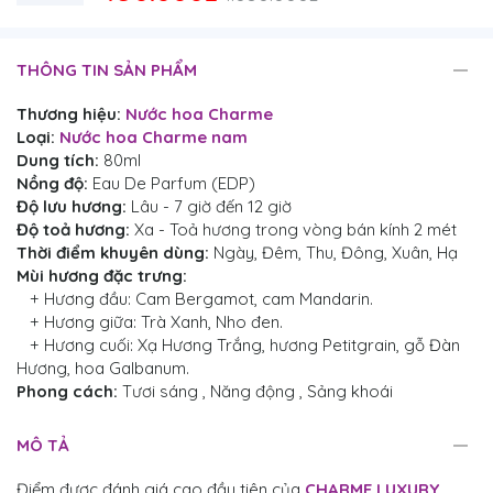
THÔNG TIN SẢN PHẨM
Thương hiệu:
Nước hoa Charme
Loại:
Nước hoa Charme nam
Dung tích:
80ml
Nồng độ:
Eau De Parfum (EDP)
Độ lưu hương:
Lâu - 7 giờ đến 12 giờ
Độ toả hương:
Xa - Toả hương trong vòng bán kính 2 mét
Thời điểm khuyên dùng:
Ngày, Đêm, Thu, Đông, Xuân, Hạ
Mùi hương đặc trưng:
+ Hương đầu: Cam Bergamot, cam Mandarin.
+ Hương giữa: Trà Xanh, Nho đen.
+ Hương cuối: Xạ Hương Trắng, hương Petitgrain, gỗ Đàn
Hương, hoa Galbanum.
Phong cách:
Tươi sáng , Năng động , Sảng khoái
MÔ TẢ
Điểm được đánh giá cao đầu tiên của
CHARME LUXURY