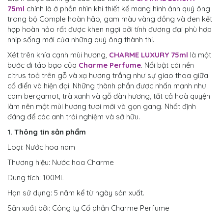
75ml
chính là ở phần nhìn khi thiết kế mang hình ảnh quý ông
trong bộ Comple hoàn hảo, gam màu vàng đồng và đen kết
hợp hoàn hảo rất được khen ngợi bởi tính đương đại phù hợp
nhịp sống mới của những quý ông thành thị.
Xét trên khía cạnh mùi hương,
CHARME LUXURY 75ml
là một
bước đi táo bạo của
Charme Perfume
. Nổi bật cái nền
citrus toả trên gỗ và xạ hương trắng như sự giao thoa giữa
cổ điển và hiện đại. Những thành phần được nhấn mạnh như
cam bergamot, trà xanh và gỗ đàn hương, tất cả hoà quyện
làm nên một mùi hương tươi mới và gọn gang. Nhất định
đáng để các anh trải nghiệm và sở hữu.
1. Thông tin sản phẩm
Loại: Nước hoa nam
Thương hiệu: Nước hoa Charme
Dung tích: 100ML
Hạn sử dụng: 5 năm kể từ ngày sản xuất.
Sản xuất bởi: Công ty Cổ phần Charme Perfume