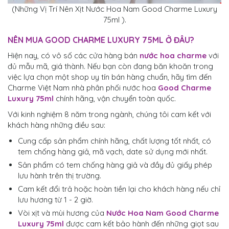
(Những Vị Trí Nên Xịt Nước Hoa Nam Good Charme Luxury
75ml ).
NÊN MUA
GOOD CHARME LUXURY 75ML
Ở ĐÂU?
Hiện nay, có vô số các cửa hàng bán
nước hoa charme
với
đủ mẫu mã, giá thành. Nếu bạn còn đang băn khoăn trong
việc lựa chọn một shop uy tín bán hàng chuẩn, hãy tìm đến
Charme Việt Nam nhà phân phối nước hoa
Good Charme
Luxury 75ml
chính hãng, vận chuyển toàn quốc.
Với kinh nghiệm 8 năm trong ngành, chúng tôi cam kết với
khách hàng những điều sau:
Cung cấp sản phẩm chính hãng, chất lượng tốt nhất, có
tem chống hàng giả, mã vạch, date sử dụng mới nhất.
Sản phẩm có tem chống hàng giả và đầy đủ giấy phép
lưu hành trên thị trường.
Cam kết đổi trả hoặc hoàn tiền lại cho khách hàng nếu chỉ
lưu hương từ 1 - 2 giờ.
Vòi xịt và mùi hương của
Nước Hoa Nam Good Charme
Luxury 75ml
được cam kết bảo hành đến những giọt sau