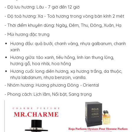
- Độ lưu hương: Lâu - 7 giờ đến 12 giờ
- Độ toả hương: Xa - Toả hương trong vòng bán kính 2 mét
- Thời điểm khuyên dùng: Ngày, Đêm, Thu, Đông, Xuân, Hạ
- Mùi hương đặc trưng
Hương đầu: quả bưởi, chanh vàng, nhựa galbanum, chanh
xanh
Hương giữa: táo xanh, tiêu hồng, linh lan thung lũng,
hương gỗ, hoa nhài, hoa hồng
Hương cuối: long diên hương, xạ hương trắng, da thuộc,
nhựa labdanum, nhựa benzoin, vanilla.
- Nhóm hương: Hương phương Đông
-
Oriental
- Phong cách: Lịch lãm, Nổi bật, Sang trọng