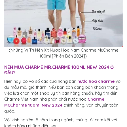
(Những Vị Trí Nên Xịt Nước Hoa Nam Charme Mr.Charme
100ml [Phiên Bản 2024]).
NÊN MUA
CHARME MR.CHARME 100ML NEW 2024
Ở
ĐÂU?
Hiện nay, có vô số các cửa hàng bán
nước hoa charme
với
đủ mẫu mã, giá thành. Nếu bạn còn đang băn khoăn trong
việc lựa chọn một shop uy tín bán hàng chuẩn, hãy tìm đến
Charme Việt Nam nhà phân phối nước hoa
Charme
Mr.Charme 100ml New 2024
chính hãng, vận chuyển toàn
quốc.
Với kinh nghiệm 8 năm trong ngành, chúng tôi cam kết với
khách hàng những điều sau: