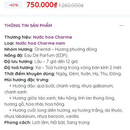
750.000₫
1.260.000₫
-40%
THÔNG TIN SẢN PHẨM
Thương hiệu:
Nước hoa Charme
Loại:
Nước hoa Charme nam
Nhóm Hương:
Oriental – Hương phương đông
Nồng độ:
Eau De Parfum (EDP).
Độ lưu hương:
Lâu – 7 giờ đến 12 giờ.
Độ toả hương:
Xa – Toả hương trong vòng bán kính 2 mét.
Thời điểm khuyên dùng:
Ngày, Đêm, Xuân, Hạ, Thu, Đông.
Mùi hương đặc trưng:
+ Hương đầu: quả bưởi, chanh vàng, nhựa galbanum,
chanh xanh.
+ Hương giữa: táo xanh, tiêu hồng, linh lan thung lũng,
hương gỗ, hoa nhài, hoa hồng.
+ Hương cuối: long diên hương, xạ hương trắng, da thuộc,
nhựa labdanum, nhựa benzoin, vanilla.
Phong cách:
Lịch lãm, Nổi bật, Sang trọng