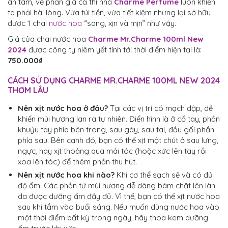
an tâm, về phần giá cả thì nhà
Charme Perfume
luôn khiến
ta phải hài lòng. Vừa túi tiền, vừa tiết kiệm nhưng lại sở hữu
được 1 chai
nước hoa
“sang, xịn và mịn” như vậy.
Giá của chai nước hoa
Charme Mr.Charme 100ml New
2024
được công ty niêm yết tính tới thời điểm hiện tại là:
750.000₫
CÁCH SỬ DỤNG
CHARME MR.CHARME 100ML NEW 2024
THƠM LÂU
Nên xịt nước hoa ở đâu?
Tại các vị trí có mạch đập, dễ
khiến mùi hương lan ra tự nhiên. Điển hình là ở cổ tay, phần
khuỷu tay phía bên trong, sau gáy, sau tai, đầu gối phần
phía sau. Bên cạnh đó, bạn có thể xịt một chút ở sau lưng,
ngực, hay xịt thoảng qua mái tóc (hoặc xức lên tay rồi
xoa lên tóc) để thêm phần thu hút.
Nên xịt nước hoa khi nào?
Khi cơ thể sạch sẽ và có đủ
độ ẩm. Các phần tử mùi hương dễ dàng bám chặt lên làn
da được dưỡng ẩm đầy đủ. Vì thế, bạn có thể xịt nước hoa
sau khi tắm vào buổi sáng. Nếu muốn dùng nước hoa vào
một thời điểm bất kỳ trong ngày, hãy thoa kem dưỡng