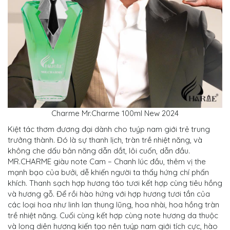
Charme Mr.Charme 100ml New 2024
Kiệt tác thơm đương đại dành cho tuýp nam giới trẻ trung
trưởng thành. Đó là sự thanh lịch, tràn trề nhiệt năng, và
không che dấu bản năng dẫn dắt, lôi cuốn, dẫn đầu.
MR.CHARME giàu note Cam – Chanh lúc đầu, thêm vị the
mạnh bạo của bưởi, dễ khiến người ta thấy hứng chí phấn
khích. Thanh sạch hợp hương táo tươi kết hợp cùng tiêu hồng
và hương gỗ. Để rồi hào hứng với hợp hương tươi tắn của
các loại hoa như linh lan thung lũng, hoa nhài, hoa hồng tràn
trề nhiệt năng. Cuối cùng kết hợp cùng note hương da thuộc
và long diên hương kiến tạo nên tuýp nam giới tích cực, hào