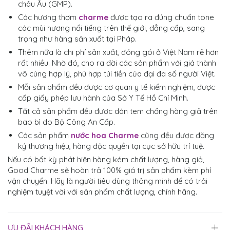
châu Âu (GMP).
Các hương thơm
charme
được tạo ra đúng chuẩn tone
các mùi hương nổi tiếng trên thế giới, đẳng cấp, sang
trọng như hàng sản xuất tại Pháp.
Thêm nữa là chi phí sản xuất, đóng gói ở Việt Nam rẻ hơn
rất nhiều. Nhờ đó, cho ra đời các sản phẩm với giá thành
vô cùng hợp lý, phù hợp túi tiền của đại đa số người Việt.
Mỗi sản phẩm đều được cơ quan y tế kiểm nghiệm, được
cấp giấy phép lưu hành của Sở Y Tế Hồ Chí Minh.
Tất cả sản phẩm đều được dán tem chống hàng giả trên
bao bì do Bộ Công An Cấp.
Các sản phẩm
nước hoa Charme
cũng đều được đăng
ký thương hiệu, hàng độc quyền tại cục sở hữu trí tuệ.
Nếu có bất kỳ phát hiện hàng kém chất lượng, hàng giả,
Good Charme sẽ hoàn trả 100% giá trị sản phẩm kèm phí
vận chuyển. Hãy là người tiêu dùng thông minh để có trải
nghiệm tuyệt vời với sản phẩm chất lượng, chính hãng.
ƯU ĐÃI KHÁCH HÀNG