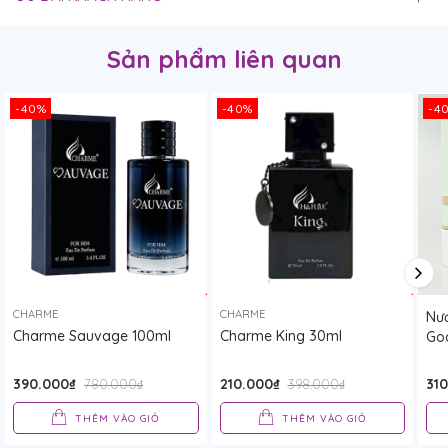
Sản phẩm liên quan
-40%
-40%
-4
CHARME
CHARME
Nư
Charme Sauvage 100ml
Charme King 30ml
Go
390.000₫
210.000₫
31
780.000₫
398.000₫
THÊM VÀO GIỎ
THÊM VÀO GIỎ