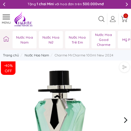
Tặng
1 chai Mini
với hoá đơn trên
500.000vnđ
0
MENU
Nước Hoa
Nước Hoa
Nước Hoa
Nước Hoa
Good
Mỹ P
Nam
Nữ
Trẻ Em
Charme
Trang chủ
Nước Hoa Nam
Charme Mr.Charme 100ml New 2024
-40%
OFF