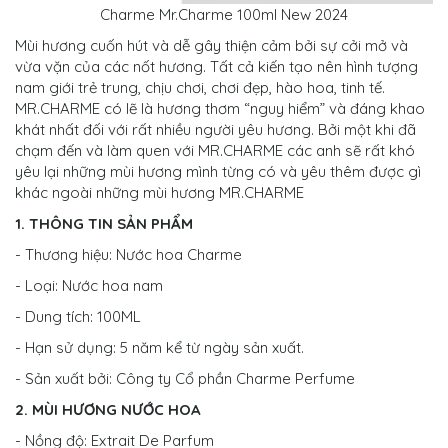
Charme Mr.Charme 100ml New 2024
Mùi hương cuốn hút và dễ gây thiện cảm bởi sự cởi mở và
vừa vặn của các nốt hương. Tất cả kiến tạo nên hình tượng
nam giới trẻ trung, chịu chơi, chơi đẹp, hào hoa, tinh tế.
MR.CHARME có lẽ là hương thơm “nguy hiểm” và đáng khao
khát nhất đối với rất nhiều người yêu hương. Bởi một khi đã
chạm đến và làm quen với MR.CHARME các anh sẽ rất khó
yêu lại những mùi hương mình từng có và yêu thêm được gì
khác ngoài những mùi hương MR.CHARME
1. THÔNG TIN SẢN PHẨM
- Thương hiệu: Nước hoa Charme
- Loại: Nước hoa nam
- Dung tích: 100ML
- Hạn sử dụng: 5 năm kể từ ngày sản xuất.
- Sản xuất bởi: Công ty Cổ phần Charme Perfume
2. MÙI HƯƠNG NƯỚC HOA
- Nồng độ: Extrait De Parfum