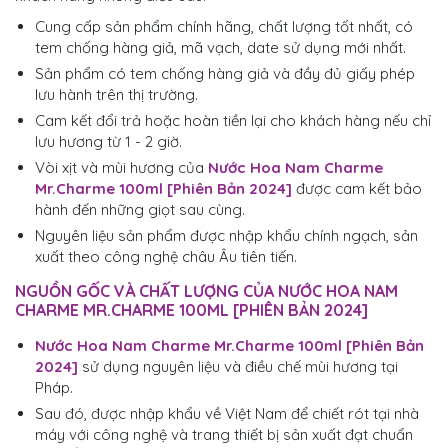
Cung cấp sản phẩm chính hãng, chất lượng tốt nhất, có
tem chống hàng giả, mã vạch, date sử dụng mới nhất.
Sản phẩm có tem chống hàng giả và đầy đủ giấy phép
lưu hành trên thị trường.
Cam kết đổi trả hoặc hoàn tiền lại cho khách hàng nếu chỉ
lưu hương từ 1 - 2 giờ.
Vòi xịt và mùi hương của
Nước Hoa Nam Charme
Mr.Charme 100ml [Phiên Bản 2024]
được cam kết bảo
hành đến những giọt sau cùng.
Nguyên liệu sản phẩm được nhập khẩu chính ngạch, sản
xuất theo công nghệ châu Âu tiên tiến.
NGUỒN GỐC VÀ CHẤT LƯỢNG CỦA NƯỚC HOA NAM
CHARME MR.CHARME 100ML [PHIÊN BẢN 2024]
Nước Hoa Nam Charme Mr.Charme 100ml [Phiên Bản
2024]
sử dụng nguyên liệu và điều chế mùi hương tại
Pháp.
Sau đó, được nhập khẩu về Việt Nam để chiết rót tại nhà
máy với công nghệ và trang thiết bị sản xuất đạt chuẩn